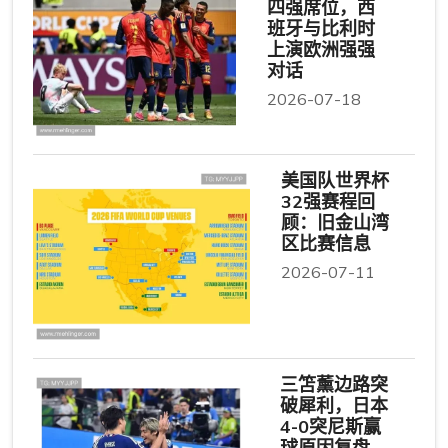
四强席位，西
班牙与比利时
上演欧洲强强
对话
2026-07-18
美国队世界杯
32强赛程回
顾：旧金山湾
区比赛信息
2026-07-11
三笘薰边路突
破犀利，日本
4-0突尼斯赢
球原因复盘