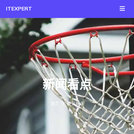
新闻看点
首页
新闻看点