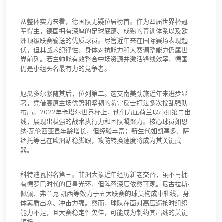
从整体实力来看，德国队无疑位居榜首。作为四届世界杯冠
军得主，德国拥有深厚的足球底蕴、成熟的青训体系以及欧
洲顶级联赛输送的优质球员。尽管近年来在国际赛场表现起
伏，但其战术纪律性、身体对抗能力和大赛调整能力仍属世
界前列。若主帅能有效整合中场资源并激活锋线效率，德国
仍是小组头名最有力的竞争者。
厄瓜多尔紧随其后，位列第二。这支南美劲旅近年来进步显
著，凭借高原主场优势和坚韧的防守反击打法多次搅乱强队
布局。2022年卡塔尔世界杯上，他们力压荷兰以小组第二出
线，展现出极强的战术执行力和团队凝聚力。核心球员如恩
纳·瓦伦西亚虽年龄增长，但经验丰富；新生代如凯塞多、萨
缅托等已在欧洲站稳脚跟，攻防转换速度将成为其关键武
器。
科特迪瓦排名第三。非洲大象近年经历新老交替，虽不再拥
有德罗巴时代的巨星光环，但阵容深度依然可观。尼古拉斯·
佩佩、弗兰克·凯西等效力于五大联赛的球员构成中轴线，身
体素质出众、冲击力强。然而，球队在面对高压逼抢时组织
能力不足，且大赛稳定性欠佳，可能成为制约其出线的关键
短板。