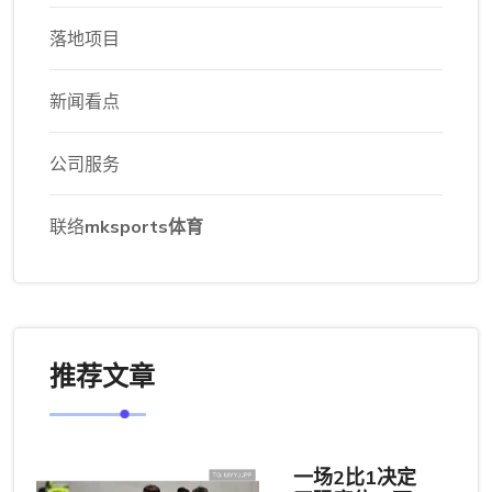
落地项目
新闻看点
公司服务
联络
mksports体育
推荐文章
一场2比1决定