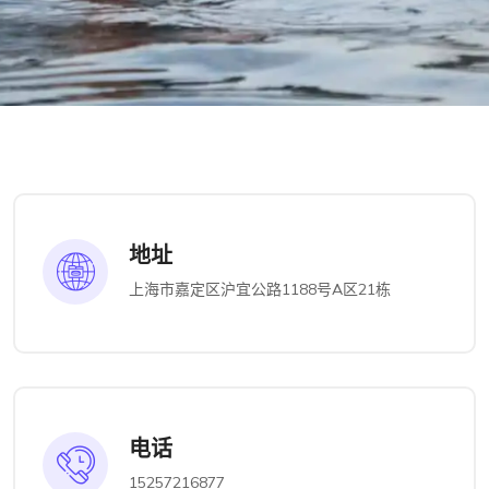
地址
上海市嘉定区沪宜公路1188号A区21栋
电话
15257216877