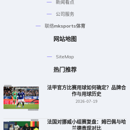
新闻看点
公司服务
联络
mksports体育
网站地图
SiteMap
热门推荐
法甲官方比赛用球如何确定？品牌合
作与用球历史
2026-07-19
法国对挪威小组赛复盘：姆巴佩与哈
兰德表现对比