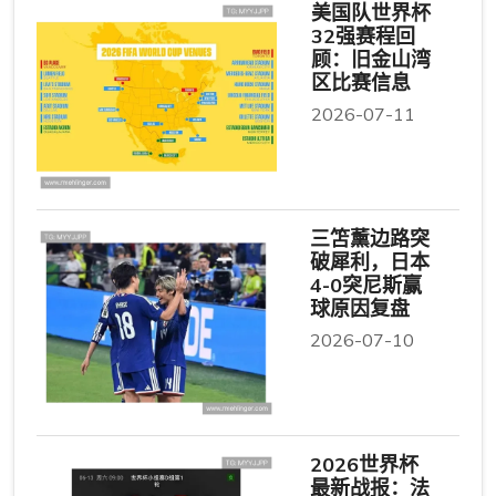
美国队世界杯
32强赛程回
顾：旧金山湾
区比赛信息
2026-07-11
三笘薰边路突
破犀利，日本
4-0突尼斯赢
球原因复盘
2026-07-10
2026世界杯
最新战报：法