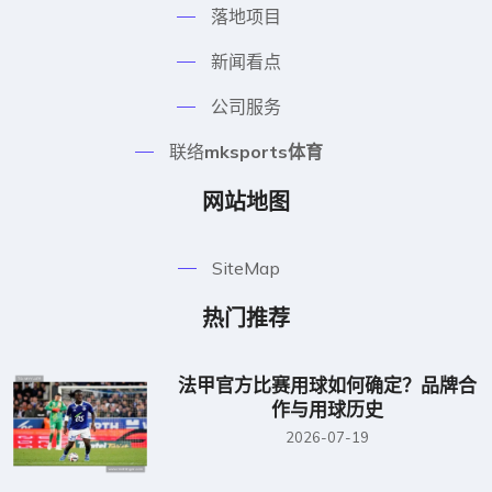
落地项目
新闻看点
公司服务
联络
mksports体育
网站地图
SiteMap
热门推荐
法甲官方比赛用球如何确定？品牌合
作与用球历史
2026-07-19