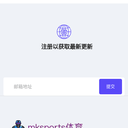
注册以获取最新更新
提交