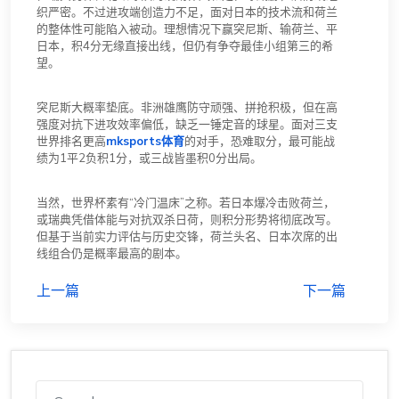
织严密。不过进攻端创造力不足，面对日本的技术流和荷兰
的整体性可能陷入被动。理想情况下赢突尼斯、输荷兰、平
日本，积4分无缘直接出线，但仍有争夺最佳小组第三的希
望。
突尼斯大概率垫底。非洲雄鹰防守顽强、拼抢积极，但在高
强度对抗下进攻效率偏低，缺乏一锤定音的球星。面对三支
世界排名更高
mksports体育
的对手，恐难取分，最可能战
绩为1平2负积1分，或三战皆墨积0分出局。
当然，世界杯素有“冷门温床”之称。若日本爆冷击败荷兰，
或瑞典凭借体能与对抗双杀日荷，则积分形势将彻底改写。
但基于当前实力评估与历史交锋，荷兰头名、日本次席的出
线组合仍是概率最高的剧本。
上一篇
下一篇