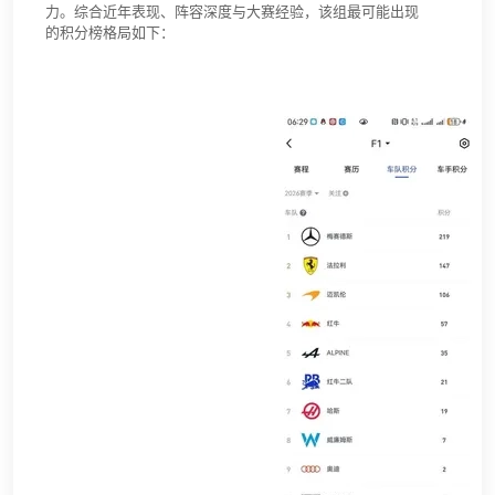
力。综合近年表现、阵容深度与大赛经验，该组最可能出现
的积分榜格局如下：