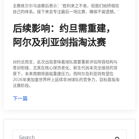
主教练贝尔马迪赛后表示：“胜利来之不易，但我们始终相信
自己的体系。接下来会专注最后一场比赛，确保不留遗憾。”
后续影响：约旦需重建，
阿尔及利亚剑指淘汰赛
对约旦而言，此次出局意味着球队需要重新评估阵容结构与
青训衔接，尤其在核心球员老化、新生代尚未完全接班的背
景下，未来周期将面临重建压力。而阿尔及利亚则有望在
2026年美加墨世界杯上延续非洲球队的竞争力，目标直指淘
汰赛阶段。
下一篇