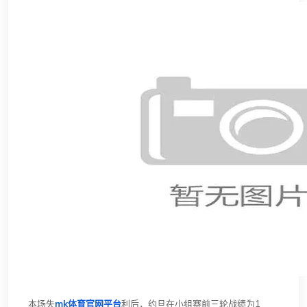
本场失
mk体育官网平台
利后，约旦在小组赛前三轮战绩为1