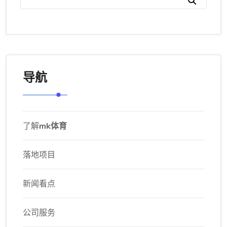
导航
了解
mk体育
落地项目
新闻看点
公司服务