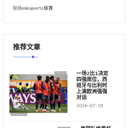
联络
mksports体育
推荐文章
一场2比1决定
四强席位，西
班牙与比利时
上演欧洲强强
对话
2026-07-18