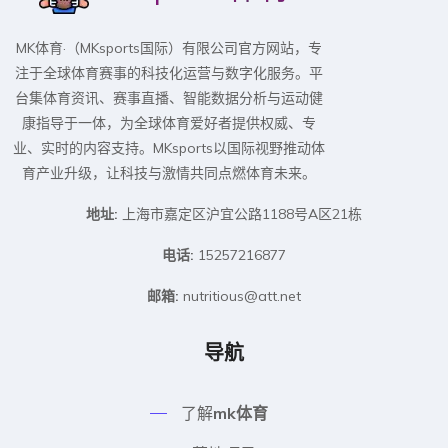
MK体育·（MKsports国际）有限公司官方网站，专
注于全球体育赛事的科技化运营与数字化服务。平
台集体育资讯、赛事直播、智能数据分析与运动健
康指导于一体，为全球体育爱好者提供权威、专
业、实时的内容支持。MKsports以国际视野推动体
育产业升级，让科技与激情共同点燃体育未来。
地址:
上海市嘉定区沪宜公路1188号A区21栋
电话:
15257216877
邮箱:
nutritious@att.net
导航
了解
mk体育