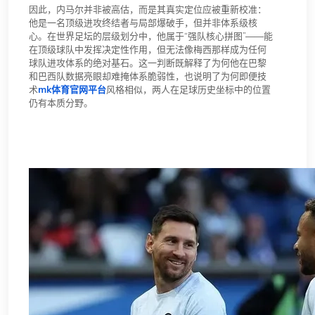
因此，内马尔并非被高估，而是其真实定位应被重新校准：
他是一名顶级进攻终结者与局部爆破手，但并非体系级核
心。在世界足坛的层级划分中，他属于“强队核心拼图”——能
在顶级球队中发挥决定性作用，但无法像梅西那样成为任何
球队进攻体系的绝对基石。这一判断既解释了为何他在巴黎
和巴西队数据亮眼却难掩体系脆弱性，也说明了为何即便技
术
mk体育官网平台
风格相似，两人在足球历史坐标中的位置
仍有本质分野。