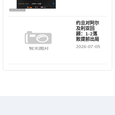
约旦对阿尔
及利亚回
顾：1-2落
败提前出局
2026-07-05