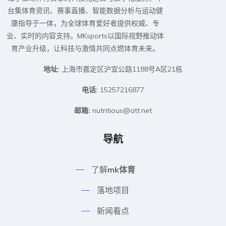
台集体育资讯、赛事直播、智能数据分析与运动健
康指导于一体，为全球体育爱好者提供权威、专
业、实时的内容支持。MKsports以国际视野推动体
育产业升级，让科技与激情共同点燃体育未来。
地址:
上海市嘉定区沪宜公路1188号A区21栋
电话:
15257216877
邮箱:
nutritious@att.net
导航
了解
mk体育
落地项目
新闻看点