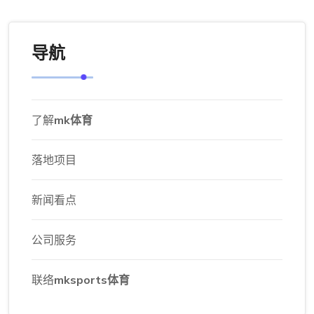
导航
了解
mk体育
落地项目
新闻看点
公司服务
联络
mksports体育