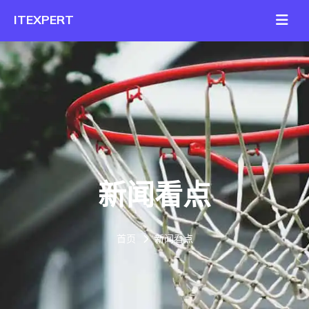
新闻看点
首页
新闻看点