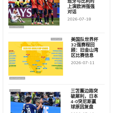
班牙与比利时
上演欧洲强强
对话
2026-07-18
美国队世界杯
32强赛程回
顾：旧金山湾
区比赛信息
2026-07-11
三笘薰边路突
破犀利，日本
4-0突尼斯赢
球原因复盘