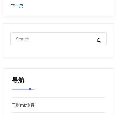
下一篇
导航
了解
mk体育