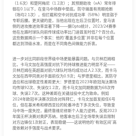
（1.6次）和楚阿梅尼（1.2次）；其预期助攻（xA）常年徘
徊在0.1以下，在皇马中场群中垫底。防守端虽有亮眼抢断
（场均2.1次），但拦截和空中对抗成功率（58%）明显弱于
专职后腰。更关键的是，当他出现在左后卫位置时，皇马该
侧的进攻推进效率显著下降——据Opta统计，2023/24赛季
他在左路时球队向前传球成功率比门迪首发时低7个百分点。
这些数据揭示一个事实：他的“覆盖多位置”并非在每个位置
都达到顶级水准，而是在不同角色间做能力折衷。
进一步对比同龄段世界级中场更能暴露问题。与贝林厄姆相
比，卡马文加在高强度对抗下的持球推进能力明显不足——
贝林厄姆在英超面对前六球队时场均成功过人2.3次，而卡马
文加在西甲同类对手面前仅为0.9次；与罗德里相比，其防守
选位和出球稳定性差距更大：罗德里在2023年欧冠淘汰赛场
均传球92次、失误仅1.2次，而卡马文加同期数据为68次传
球、失误2.7次。这种差距在关键战役中尤为致命。例如
2024年欧冠半决赛次回合对阵拜仁，卡马文加首发担任6号
位，但在基米希和穆西亚拉的轮番冲击下多次失位，导致皇
马中场一度失控，最终靠维尼修斯个人能力逆转。反观2023
年国王杯决赛对奥萨苏纳，他客串左后卫全场零失误且限制
对方边锋仅1次射正，表现稳健——这说明他的“有效区间”高
度依赖对手强度与战术要求。