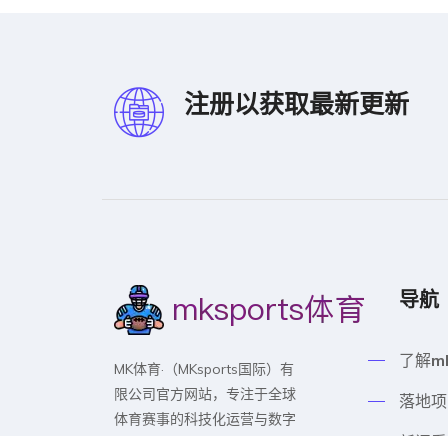
注册以获取最新更新
导航
了解
m
MK体育·（MKsports国际）有
限公司官方网站，专注于全球
落地项
体育赛事的科技化运营与数字
新闻看
化服务。平台集体育资讯、赛