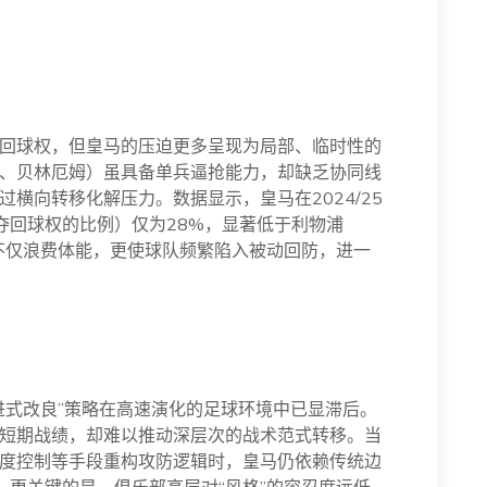
回球权，但皇马的压迫更多呈现为局部、临时性的
、贝林厄姆）虽具备单兵逼抢能力，却缺乏协同线
横向转移化解压力。数据显示，皇马在2024/25
夺回球权的比例）仅为28%，显著低于利物浦
迫不仅浪费体能，更使球队频繁陷入被动回防，进一
进式改良”策略在高速演化的足球环境中已显滞后。
短期战绩，却难以推动深层次的战术范式转移。当
度控制等手段重构攻防逻辑时，皇马仍依赖传统边