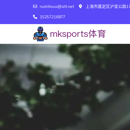
nutritious@att.net
上海市嘉定区沪宜公路11
15257216877