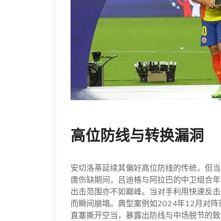
高位防线与转换漏洞
安切洛蒂延续其偏好高位防线的传统，但当
唐伤缺期间，吕迪格与阿拉巴的中卫组合年
出击范围亦不如巅峰。当对手利用快速反击
而瞬间崩塌。典型案例如2024年12月对
直塞撕开空当，暴露出防线与中场脱节的致