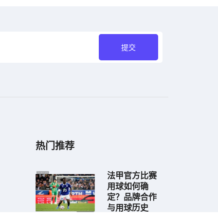
提交
热门推荐
法甲官方比赛
用球如何确
定？品牌合作
与用球历史