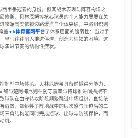
客与西甲争冠者的身份，但其战术表现与阵容构建之
尼修斯、贝林厄姆等核心球员的个人能力屡屡在关
进攻端高度依赖边路爆点与个体突破，中路组织则
掩盖
mk体育官网平台
了体系层面的脆弱性：当对手
，皇马往往陷入推进停滞、创造力枯竭的困境。这
球演进节奏的结构性症状。
控制型中场体系。贝林厄姆虽具备前插得分能力，
马文加与楚阿梅尼则在防守覆盖与持球推进间摇摆不
致球队在由守转攻阶段频繁跳过中场组织，直接依
有奇效，却牺牲了阵地战中的层次感与压迫后的二
场三角结构能同时完成控球、出球与防线保护，而
动机。