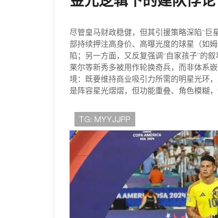
金元逻辑下的建队悖论
尽管皇马财政稳健，但其引援策略深陷“巨星
部持续押注高身价、高曝光度的球星（如姆
陷；另一方面，又反复强调“自家孩子”的
莱尔等新秀多被用作轮换奇兵，而非体系嵌
境：既要维持商业吸引力所需的明星光环，
是阵容星光熠熠，但功能重叠、角色模糊，