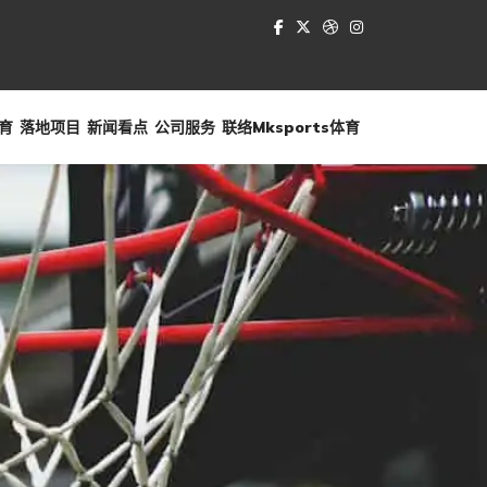
育
落地项目
新闻看点
公司服务
联络
Mksports体育