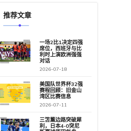
推荐文章
一场2比1决定四强
席位，西班牙与比
利时上演欧洲强强
对话
2026-07-18
美国队世界杯32强
赛程回顾：旧金山
湾区比赛信息
2026-07-11
三笘薰边路突破犀
利，日本4-0突尼