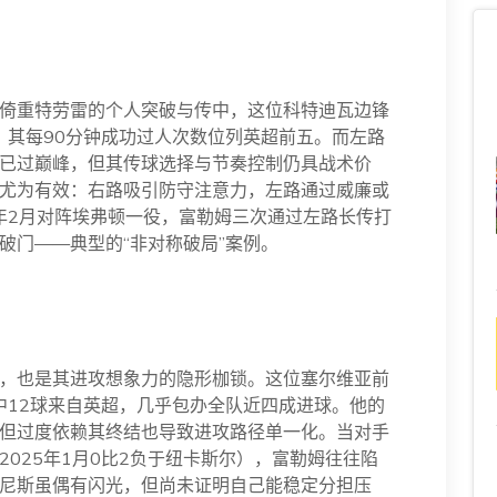
倚重特劳雷的个人突破与传中，这位科特迪瓦边锋
，其每90分钟成功过人次数位列英超前五。而左路
已过巅峰，但其传球选择与节奏控制仍具战术价
尤为有效：右路吸引防守注意力，左路通过威廉或
5年2月对阵埃弗顿一役，富勒姆三次通过左路长传打
破门——典型的“非对称破局”案例。
，也是其进攻想象力的隐形枷锁。这位塞尔维亚前
其中12球来自英超，几乎包办全队近四成进球。他的
但过度依赖其终结也导致进攻路径单一化。当对手
025年1月0比2负于纽卡斯尔），富勒姆往往陷
尼斯虽偶有闪光，但尚未证明自己能稳定分担压