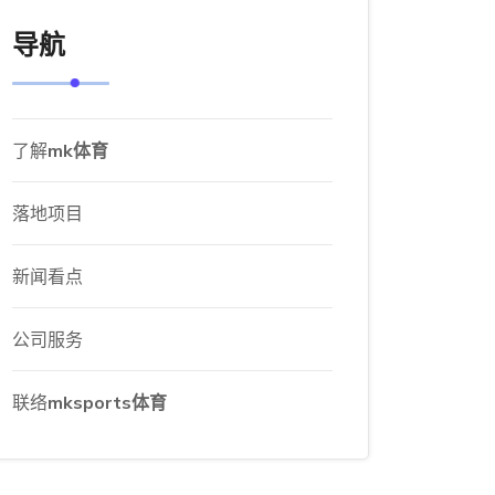
导航
了解
mk体育
落地项目
新闻看点
公司服务
联络
mksports体育