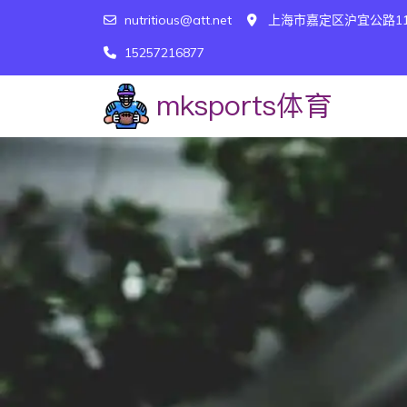
nutritious@att.net
上海市嘉定区沪宜公路11
15257216877