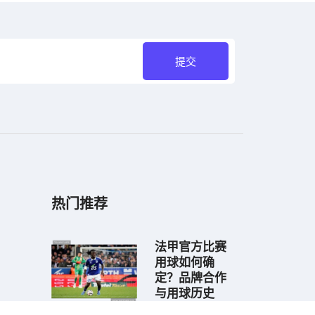
提交
热门推荐
法甲官方比赛
用球如何确
定？品牌合作
与用球历史
2026-07-19