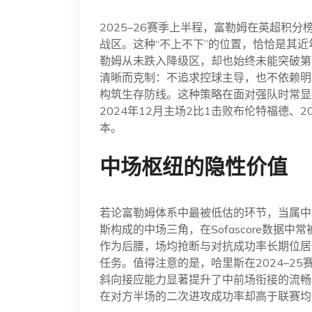
2025–26赛季上半程，富勒姆在英超积
战区。这种“不上不下”的位置，恰恰是其近
勒姆从未跌入降级区，却也始终未能突破第
清晰而克制：不追求控球主导，也不依赖明
构筑生存防线。这种策略在面对强队时常显
2024年12月主场2比1击败布伦特福德、
本。
中场枢纽的隐性价值
若论富勒姆体系中最被低估的环节，当属中
斯构成的中场三角，在Sofascore数据
作为后腰，场均抢断与对抗成功率长期位居
任务。值得注意的是，哈里斯在2024–2
斜向接应能力显著提升了中前场衔接的流畅
在对方半场的二次进攻成功率却高于联赛均