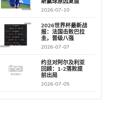
斯赢球原因复盘
2026-07-10
2026世界杯最新战
报：法国击败巴拉
圭，晋级八强
2026-07-07
约旦对阿尔及利亚
回顾：1-2落败提
前出局
2026-07-05