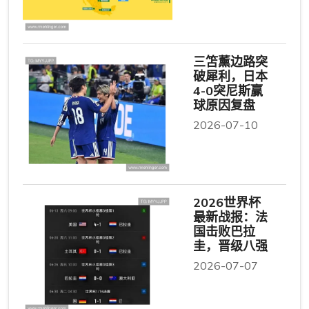
三笘薰边路突
破犀利，日本
4-0突尼斯赢
球原因复盘
2026-07-10
2026世界杯
最新战报：法
国击败巴拉
圭，晋级八强
2026-07-07