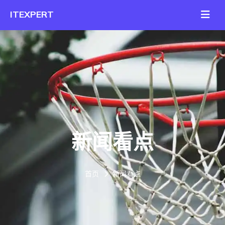
新闻看点
首页
新闻看点