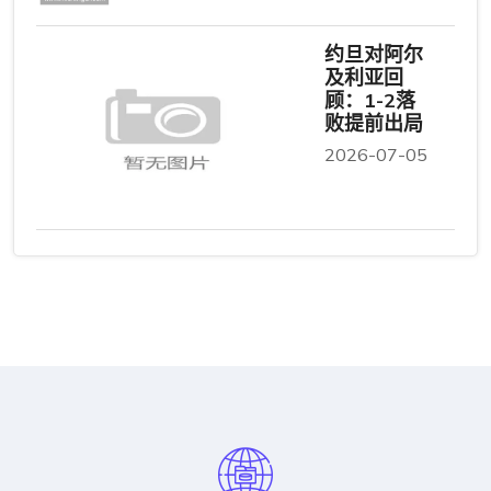
约旦对阿尔
及利亚回
顾：1-2落
败提前出局
2026-07-05