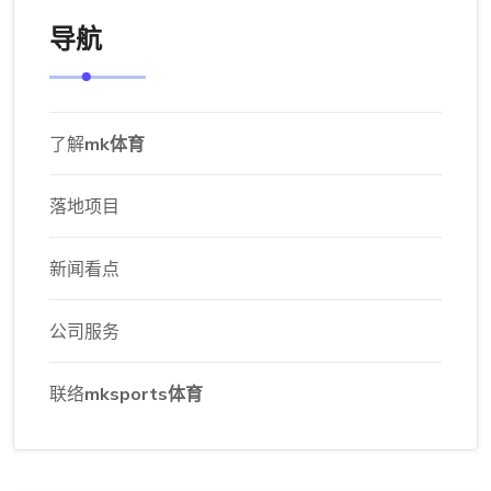
导航
了解
mk体育
落地项目
新闻看点
公司服务
联络
mksports体育