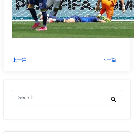
上一篇
下一篇