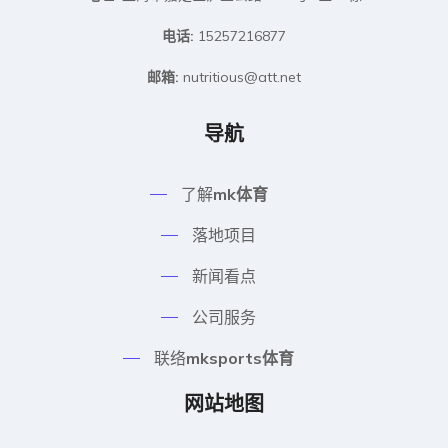
电话:
15257216877
邮箱:
nutritious@att.net
导航
了解
mk体育
落地项目
新闻看点
公司服务
联络
mksports体育
网站地图