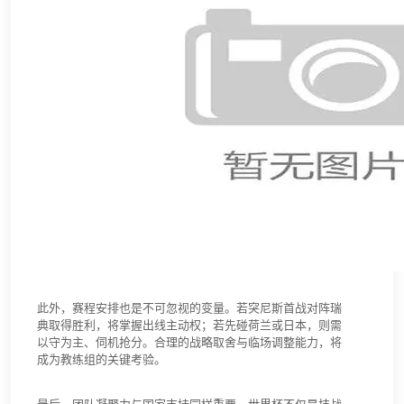
此外，赛程安排也是不可忽视的变量。若突尼斯首战对阵瑞
典取得胜利，将掌握出线主动权；若先碰荷兰或日本，则需
以守为主、伺机抢分。合理的战略取舍与临场调整能力，将
成为教练组的关键考验。