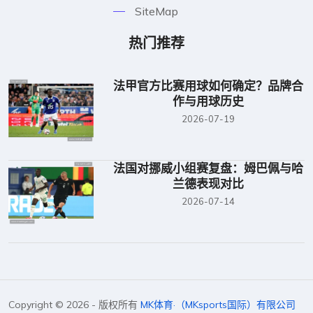
SiteMap
热门推荐
法甲官方比赛用球如何确定？品牌合
作与用球历史
2026-07-19
法国对挪威小组赛复盘：姆巴佩与哈
兰德表现对比
2026-07-14
Copyright © 2026 - 版权所有
MK体育·（MKsports国际）有限公司