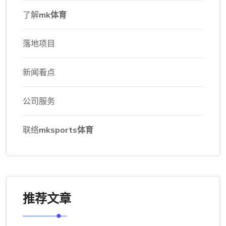
了解
mk体育
落地项目
新闻看点
公司服务
联络
mksports体育
推荐文章