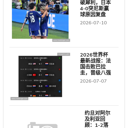
破犀利，日本
4-0突尼斯赢
球原因复盘
2026-07-10
2026世界杯
最新战报：法
国击败巴拉
圭，晋级八强
2026-07-07
约旦对阿尔
及利亚回
顾：1-2落