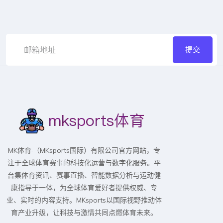
提交
MK体育·（MKsports国际）有限公司官方网站，专
注于全球体育赛事的科技化运营与数字化服务。平
台集体育资讯、赛事直播、智能数据分析与运动健
康指导于一体，为全球体育爱好者提供权威、专
业、实时的内容支持。MKsports以国际视野推动体
育产业升级，让科技与激情共同点燃体育未来。