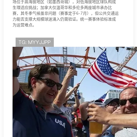
场位于高海拔地区（如墨西哥城），对低海拔地区球队构成
生理适应挑战；加拿大仅温哥华和多伦多两座城市承办比
赛，其冬季气候虽非问题（赛事定于6-7月），但公共交通运
力能否支撑大规模球迷涌入仍需验证。统一赛事体验标准成
为运营难点。