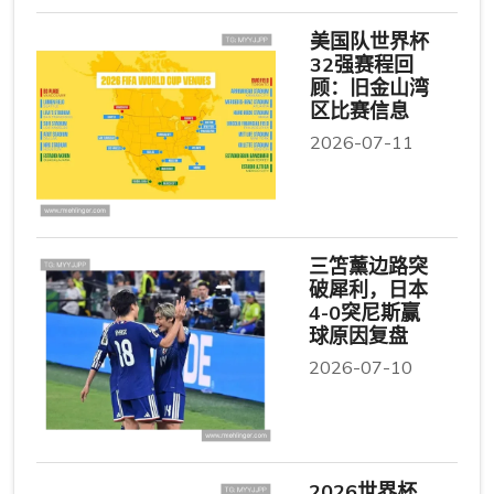
美国队世界杯
32强赛程回
顾：旧金山湾
区比赛信息
2026-07-11
三笘薰边路突
破犀利，日本
4-0突尼斯赢
球原因复盘
2026-07-10
2026世界杯