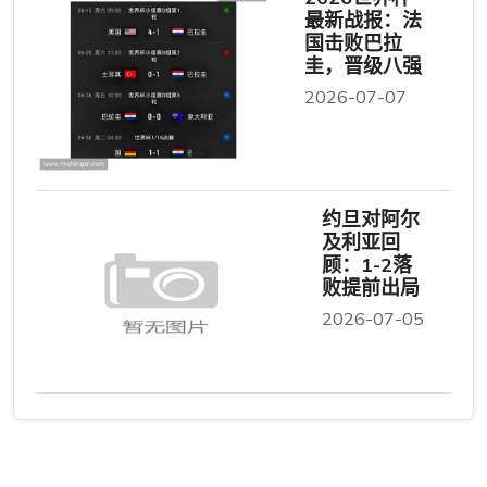
最新战报：法
国击败巴拉
圭，晋级八强
2026-07-07
约旦对阿尔
及利亚回
顾：1-2落
败提前出局
2026-07-05