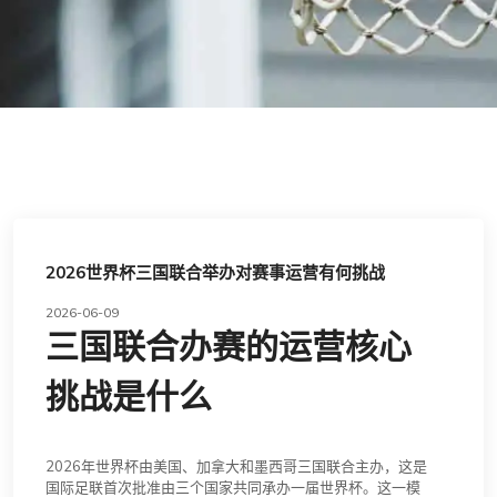
2026世界杯三国联合举办对赛事运营有何挑战
2026-06-09
三国联合办赛的运营核心
挑战是什么
2026年世界杯由美国、加拿大和墨西哥三国联合主办，这是
国际足联首次批准由三个国家共同承办一届世界杯。这一模