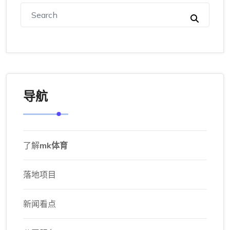
导航
了解
mk体育
落地项目
新闻看点