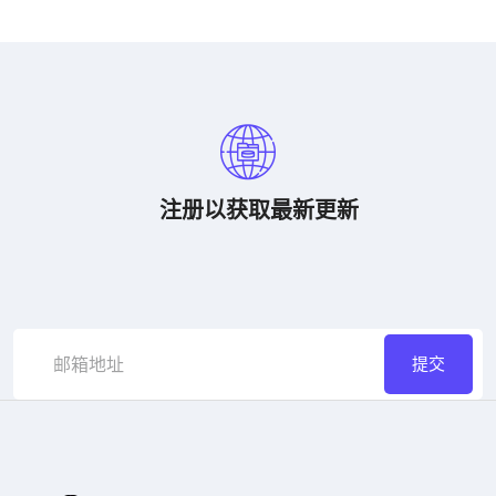
注册以获取最新更新
提交