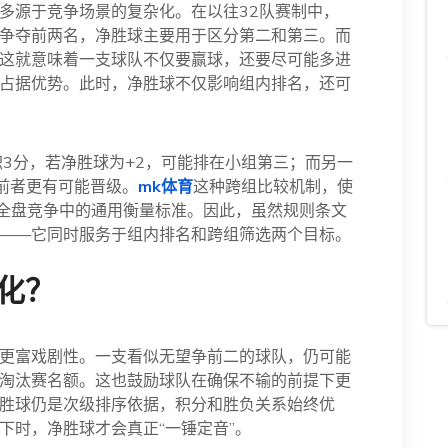
多源于竞争场景的复杂化。在以往32队赛制中，
争夺前两名，净胜球主要用于区分第二和第三。而
这就意味着一支球队不仅要赢球，还要尽可能多进
占据优势。此时，净胜球不仅影响组内排名，还可
。
积3分，若净胜球为+2，可能排在小组第三；而另一
则前者更有可能晋级。
mk体育
这种跨组比较机制，使
为全盘竞争中的通用衡量标准。因此，虽然规则条文
——它同时服务于组内排名和跨组筛选两个目标。
化？
更富戏剧性。一支看似无望争前二的球队，仍可能
淘汰赛名额。这也鼓励球队在确保不输的前提下更
胜球仍是次级排序依据，积分和胜负关系始终优
下时，净胜球才会真正“一锤定音”。