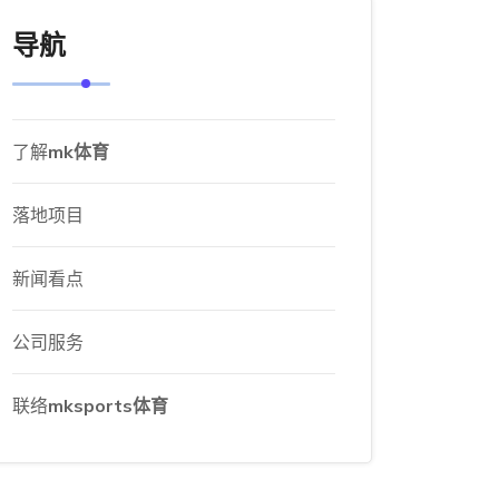
导航
了解
mk体育
落地项目
新闻看点
公司服务
联络
mksports体育