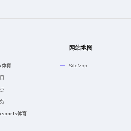
网站地图
k体育
SiteMap
目
点
务
ksports体育