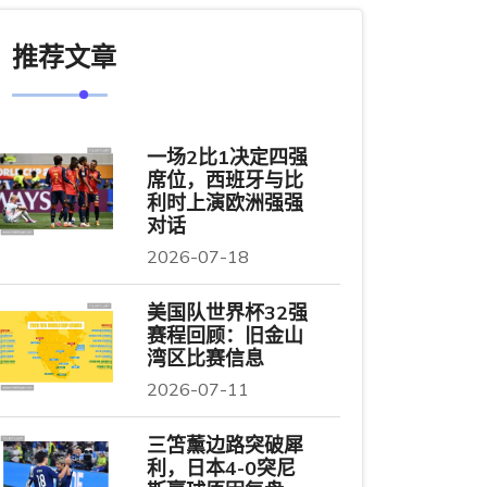
推荐文章
一场2比1决定四强
席位，西班牙与比
利时上演欧洲强强
对话
2026-07-18
美国队世界杯32强
赛程回顾：旧金山
湾区比赛信息
2026-07-11
三笘薰边路突破犀
利，日本4-0突尼