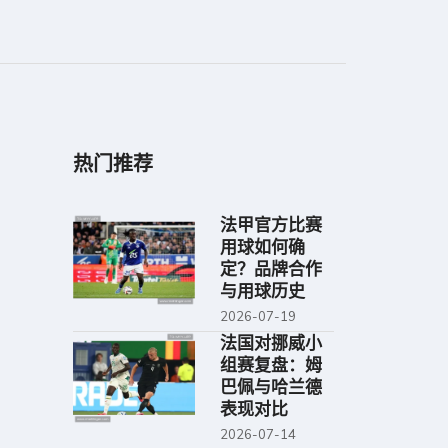
热门推荐
法甲官方比赛
用球如何确
定？品牌合作
与用球历史
2026-07-19
法国对挪威小
组赛复盘：姆
巴佩与哈兰德
表现对比
2026-07-14