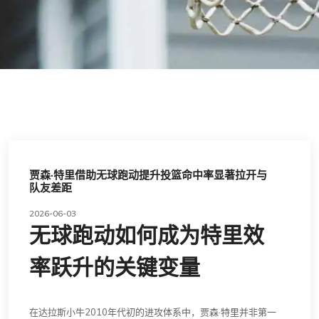
贾森·特里借助无球跑动提升投篮命中率显著拉开与
队友差距
2026-06-03
无球跑动如何成为特里效
率跃升的关键变量
在达拉斯小牛2010年代初的进攻体系中，贾森·特里并非第一