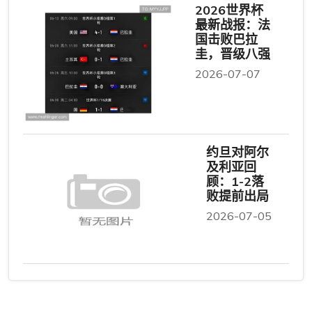
2026世界杯
最新战报：法
国击败巴拉
圭，晋级八强
2026-07-07
约旦对阿尔
及利亚回
顾：1-2落
败提前出局
2026-07-05