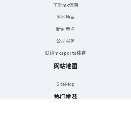
了解
mk体育
落地项目
新闻看点
公司服务
联络
mksports体育
网站地图
SiteMap
热门推荐
法甲官方比赛用球如何确定？品牌合
作与用球历史
2026-07-19