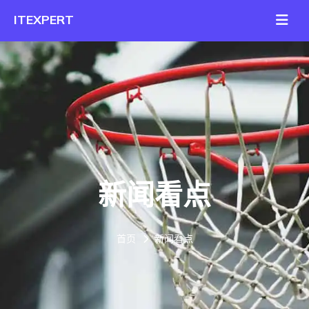
新闻看点
首页
新闻看点