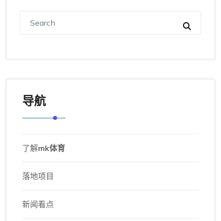
导航
了解
mk体育
落地项目
新闻看点