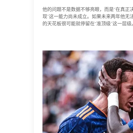
他的问题不是数据不够亮眼，而是“在真正
现”这一能力尚未成立。如果未来两年他无
的天花板很可能就停留在“准顶级”这一层级