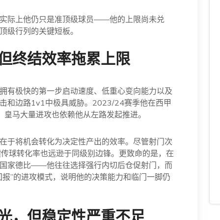
实际上他仍只是准顶级球员——他的上限尚未兑
顶级行列的关键短板。
但终结效率拖累上限
拥有极快的第一步启动速度、低重心变向能力以及
和边路1v1中极具威胁。2023/24赛季他在西甲
，皇马大量进攻也依赖他从左路发起推进。
在于将机会转化为决定性产出的效率。尽管射门次
键传球转化率也远逊于同级别边锋。更致命的是，在
国家德比——他往往选择强行内切后仓促射门，而
回报”的进攻模式，说明他的决策能力和临门一脚仍
光，但稳定性严重不足