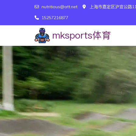
nutritious@att.net
上海市嘉定区沪宜公路11
15257216877