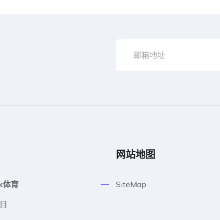
网站地图
k体育
SiteMap
目