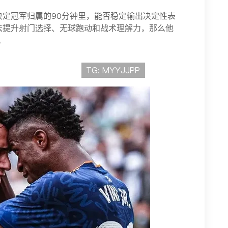
决定冠军归属的90分钟里，能否稳定输出决定性表
法提升射门选择、无球跑动和战术理解力，那么他
。