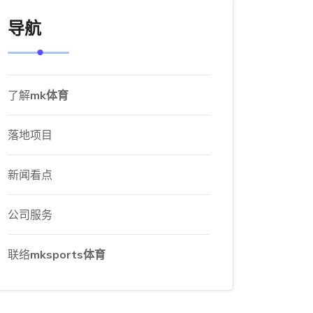
导航
了解
mk体育
落地项目
新闻看点
公司服务
联络
mksports体育