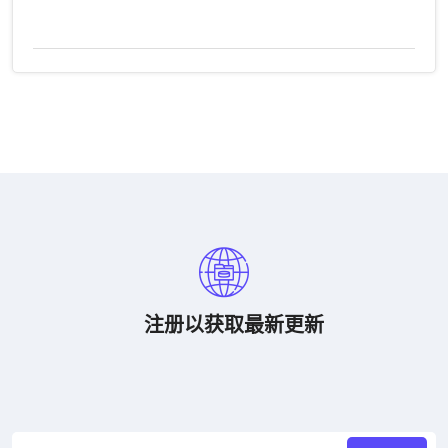
注册以获取最新更新