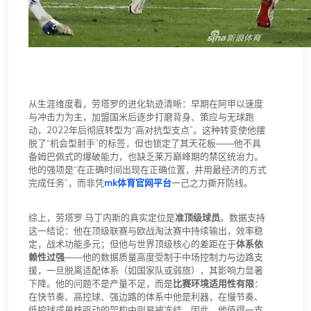
从生涯维度看，劳塔罗的进化轨迹清晰：早期在阿甲以速度
与冲击力为主，加盟国米后逐步打磨背身、策应与无球跑
动，2022年后彻底转型为“高对抗型支点”。这种转变使他摆
脱了“机会型射手”的标签，但也锁定了其天花板——他不具
备姆巴佩式的爆破能力，也缺乏莱万巅峰期的禁区统治力。
他的强项是“在正确时间出现在正确位置，并用最经济的方式
完成任务”，而非凭
mk体育官网平台
一己之力撕开防线。
综上，劳塔罗·马丁内斯的真实定位是
准顶级球员
。数据支持
这一结论：他在顶级联赛与欧战淘汰赛中持续输出，效率稳
定，战术功能多元；但他与世界顶级核心的差距在于
体系依
赖性过强
——他的数据质量高度受制于中场控制力与边路支
援，一旦脱离适配体系（如国家队或弱旅），其影响力显著
下降。他的问题不是产量不足，而是
比赛环境适用性有限
：
在快节奏、高控球、强边路的体系中他是利器，在慢节奏、
低控球或单核驱动的架构中则易被冻结。因此，他值得一支