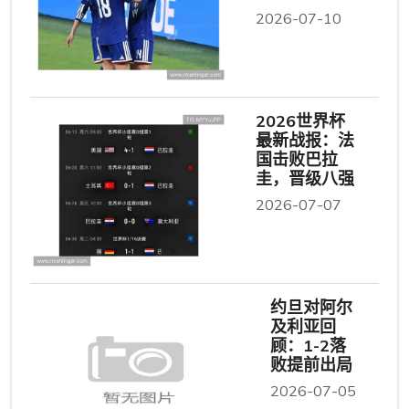
2026-07-10
2026世界杯
最新战报：法
国击败巴拉
圭，晋级八强
2026-07-07
约旦对阿尔
及利亚回
顾：1-2落
败提前出局
2026-07-05