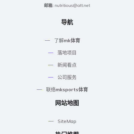
邮箱:
nutritious@att.net
导航
了解
mk体育
落地项目
新闻看点
公司服务
联络
mksports体育
网站地图
SiteMap