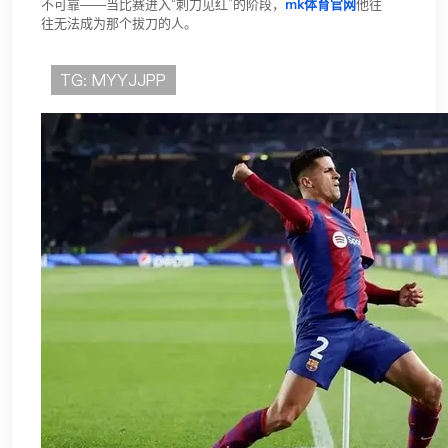
不可靠——当比赛进入“刺刀见红”的阶段，
mk体育官网
他往
往无法成为那个拔刀的人。