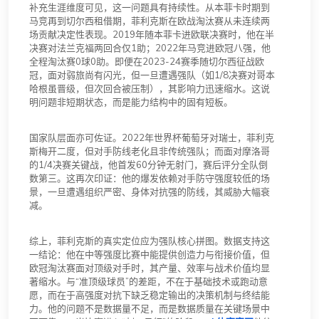
补充生涯维度可见，这一问题具有持续性。从本菲卡时期到
马竞再到切尔西租借期，菲利克斯在欧战淘汰赛从未连续两
场贡献决定性表现。2019年随本菲卡进欧联决赛时，他在半
决赛对法兰克福两回合仅1助；2022年马竞进欧冠八强，他
全程淘汰赛0球0助。即便在2023-24赛季随切尔西征战欧
冠，面对弱旅尚有闪光，但一旦遭遇强队（如1/8决赛对哥本
哈根虽晋级，但次回合被压制），其影响力迅速缩水。这说
明问题非短期状态，而是能力结构中的固有短板。
国家队层面亦可佐证。2022年世界杯葡萄牙对瑞士，菲利克
斯梅开二度，但对手防线老化且非传统强队；而面对摩洛哥
的1/4决赛关键战，他首发60分钟无射门，赛后评分全队倒
数第三。这再次印证：他的爆发依赖对手防守强度较低的场
景，一旦遭遇组织严密、身体对抗强的防线，其威胁大幅衰
减。
综上，菲利克斯的真实定位应为强队核心拼图。数据支持这
一结论：他在中等强度比赛中能提供创造力与衔接价值，但
欧冠淘汰赛面对顶级对手时，其产量、效率与战术价值均显
著缩水。与“准顶级球员”的差距，不在于基础技术或跑动意
愿，而在于高强度对抗下缺乏稳定输出的决策机制与终结能
力。他的问题不是数据量不足，而是数据质量在关键场景中