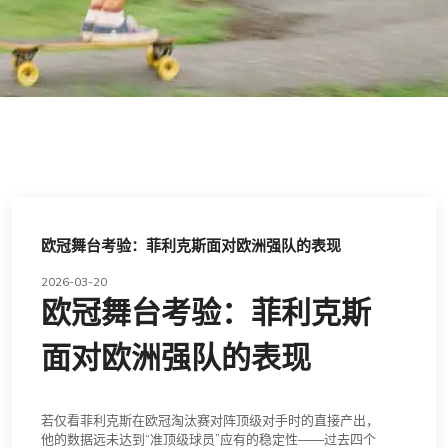
欧冠舞台考验：菲利克斯面对欧洲强队的表现
2026-03-20
欧冠舞台考验：菲利克斯
面对欧洲强队的表现
若仅看菲利克斯在欧冠淘汰赛对阵顶级对手时的直接产出，
他的数据远未达到“准顶级球员”应有的稳定性——过去四个