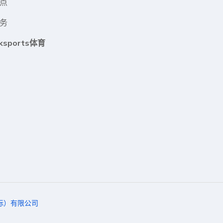
点
务
ksports体育
s国际）有限公司