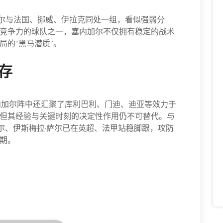
加尔与法国、挪威、伊拉克同处一组，看似强弱分
竞争力的球队之一，塞内加尔不仅拥有稳定的战术
局的“黑马潜质”。
存
内加尔阵中还汇聚了库利巴利、门迪、迪亚等效力于
但其经验与关键时刻的决定性作用仍不可替代。与
萨尔、伊斯梅拉·萨尔已在英超、法甲站稳脚跟，攻防
期。