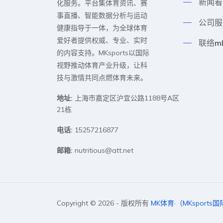
新闻看
化服务。平台集体育资讯、赛
事直播、智能数据分析与运动
公司服
健康指导于一体，为全球体育
爱好者提供权威、专业、实时
联络
m
的内容支持。MKsports以国际
视野推动体育产业升级，让科
技与激情共同点燃体育未来。
地址:
上海市嘉定区沪宜公路1188号A区
21栋
电话:
15257216877
邮箱:
nutritious@att.net
Copyright © 2026 - 版权所有
MK体育·（MKsport