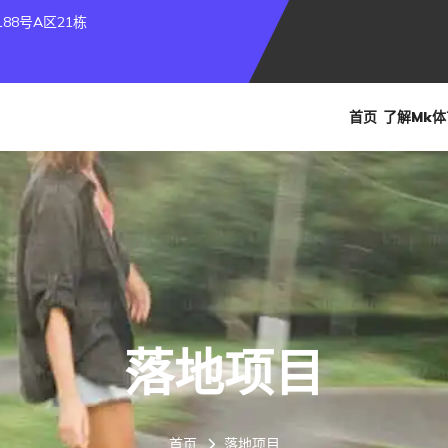
88号A区21栋
首页
了解
Mk体
落地项目
首页
落地项目