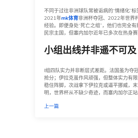
不同于过往非洲球队常被诟病的“情绪化”
2021年
mk体育
非洲杯夺冠、2022年世
经验。即便身处“死亡之组”，他们也完全
民宗主国，但塞内加尔近年已多次在热身赛
小组出线并非遥不可及
I组四队实力并非断层式差距。法国虽为夺
抢分；伊拉克虽作风顽强，但整体实力有限
稳住阵脚，次战拿下伊拉克或逼平挪威，末
明，世界杯从不缺少奇迹，而塞内加尔正站
上一篇