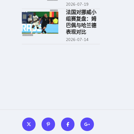
2026-07-19
法国对挪威小
组赛复盘：姆
巴佩与哈兰德
表现对比
2026-07-14