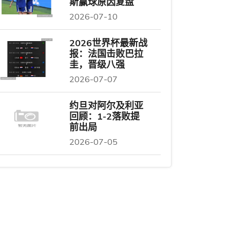
斯赢球原因复盘
2026-07-10
2026世界杯最新战
报：法国击败巴拉
圭，晋级八强
2026-07-07
约旦对阿尔及利亚
回顾：1-2落败提
前出局
2026-07-05