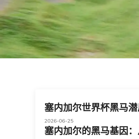
塞内加尔世界杯黑马潜
2026-06-25
塞内加尔的黑马基因：