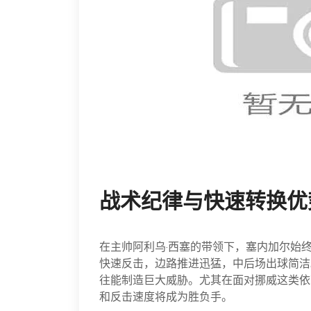
战术纪律与快速转换优
在主帅阿利乌·西塞的带领下，塞内加尔始
快速反击，边路推进迅猛，中后场出球简洁
往能制造巨大威胁。尤其在面对挪威这类依
和反击速度将成为胜负手。