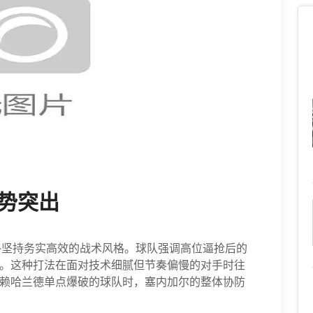
势突出
终坚持务实高效的战术风格。球队强调高位逼抢后的
。这种打法在面对技术细腻但节奏偏慢的对手时往
赖哈兰德单点爆破的球队时，塞内加尔的整体协防