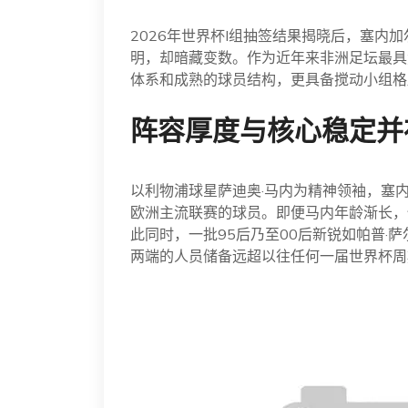
2026年世界杯I组抽签结果揭晓后，塞内
明，却暗藏变数。作为近年来非洲足坛最具
体系和成熟的球员结构，更具备搅动小组格
阵容厚度与核心稳定并
以利物浦球星萨迪奥·马内为精神领袖，塞
欧洲主流联赛的球员。即便马内年龄渐长，
此同时，一批95后乃至00后新锐如帕普·
两端的人员储备远超以往任何一届世界杯周