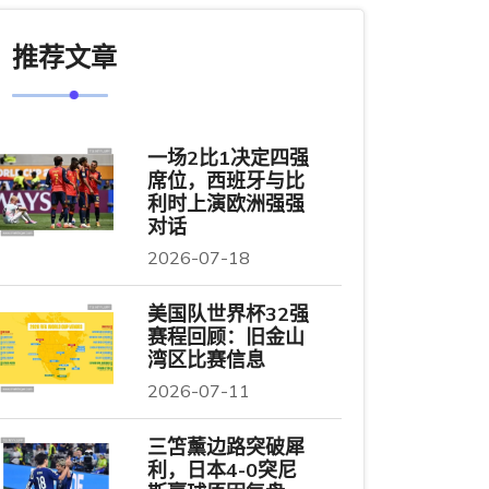
推荐文章
一场2比1决定四强
席位，西班牙与比
利时上演欧洲强强
对话
2026-07-18
美国队世界杯32强
赛程回顾：旧金山
湾区比赛信息
2026-07-11
三笘薰边路突破犀
利，日本4-0突尼