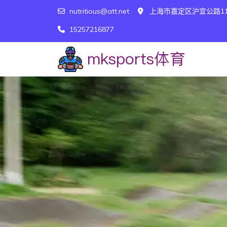
nutritious@att.net
上海市嘉定区沪宜公路11
15257216877