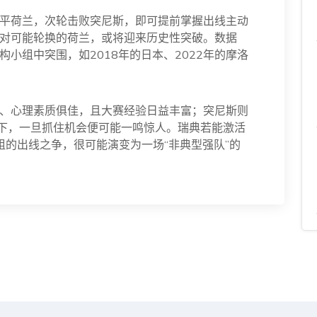
平荷兰，次轮击败突尼斯，即可提前掌握出线主动
对可能轮换的荷兰，或将迎来历史性突破。数据
小组中突围，如2018年的日本、2022年的摩洛
、心理素质俱佳，且大赛经验日益丰富；突尼斯则
系下，一旦抓住机会便可能一鸣惊人。瑞典若能激活
组的出线之争，很可能演变为一场“非典型强队”的