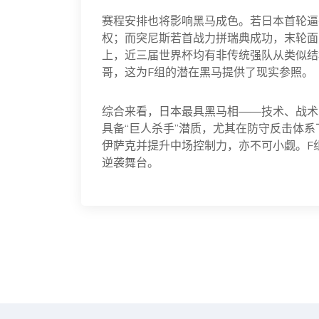
赛程安排也将影响黑马成色。若日本首轮逼
权；而突尼斯若首战力拼瑞典成功，末轮面
上，近三届世界杯均有非传统强队从类似结构
哥，这为F组的潜在黑马提供了现实参照。
综合来看，日本最具黑马相——技术、战术
具备“巨人杀手”潜质，尤其在防守反击体
伊萨克并提升中场控制力，亦不可小觑。F
逆袭舞台。