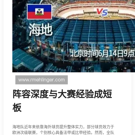
阵容深度与大赛经验成短
板
海地队近年来依靠海外球员提升整体实力，部分球员效力于
欧洲次级联赛，个别核心具备法甲或比甲经验。然而，全队