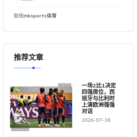
联络
mksports体育
推荐文章
一场2比1决定
四强席位，西
班牙与比利时
上演欧洲强强
对话
2026-07-18