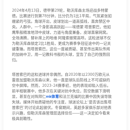
2024年4月13日，德甲第29轮，勒沃库森主场迎战多特蒙
德。比赛进行到第78分钟，比分仍为1比1平局，气氛紧张如
绷紧的弓弦。角球开出，皮球划出一道高弧线，直奔禁区中
央。人群中，一个身影高高跃起——埃德蒙·塔普索巴，他如
鹰隼般精准地顶中皮球，力道与角度兼备，皮球直窜网窝。
全场沸腾，替补席上的哈维·阿隆索振臂高呼。这粒进球不仅
为勒沃库森锁定2比1胜局，更成为赛季争冠征途中的一记关
键重锤。而塔普索巴，这位一度被质疑、甚至传出离队传闻
的加纳中卫，用一记教科书般的头球，宣告了自己的强势回
归。
塔普索巴的这粒进球并非偶然。自2020年以2300万欧元从
雷恩加盟勒沃库森以来，他一直是球队后防线上不可或缺的
空中屏障。然而，2023-24赛季初，他的表现却陷入低谷。
前半程联赛中，他多次在关键对抗中失位，防空数据下滑明
显，甚至在对阵拜仁
mk体育
和法兰克福的比赛中因失误导致
失球。媒体开始质疑他的专注度，球迷论坛上“是否该出售塔
普索巴”的讨论此起彼伏。冬窗期间，英超多家俱乐部对他表
示兴趣，但勒沃库森管理层选择信任——这一决定如今看来
极具前瞻性。