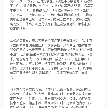
高），其中3次发生在对方禁区，2次在本方禁区完成关键解
围。Opta数据显示，他在空中对抗成功率高达83%，远超赛
季平均的68%。更关键的是，他的位置感在下半场明显提
升，不再盲目上抢，而是与搭档卢卡斯·塔形成互补——塔负
责地面拦截与出球，塔普索巴则专司高空控制。这种分工明
确的双中卫体系，正是勒沃库森能在高强度对抗中保持防线
稳定的基石。
从战术层面看，塔普索巴的价值远不止于头球得分。哈维·阿
隆索的体系强调高位压迫与快速转换，这对中卫的出球能力
和空间感知提出极高要求。塔普索巴虽非传统意义上的“出球
中卫”，但他具备出色的长传视野和精准的斜长传能力。本赛
季，他场均完成1.8次成功长传，成功率72%，在德甲中卫中
位列前五。更重要的是，他在定位球攻防中的战术价值无可
替代。勒沃库森本赛季通过角球和任意球打入12球，其中塔
普索巴直接参与6球（3球3助），是德甲所有后卫中最多
的。
阿隆索对塔普索巴的使用也体现了其战术智慧。在面对擅长
边路传中的球队（如多特、莱比锡）时，他会将塔普索巴固
定在右侧中卫位置，利用其右脚优势处理回传球；而在面对
技术型前腰（如基米希、穆西亚拉）时，则会让他内收，压
缩肋部空间。此外，塔普索巴的“后插上”能力被巧妙激活