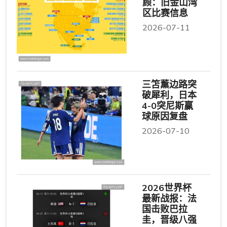
顾：旧金山湾
区比赛信息
2026-07-11
三笘薰边路突
破犀利，日本
4-0突尼斯赢
球原因复盘
2026-07-10
2026世界杯
最新战报：法
国击败巴拉
圭，晋级八强