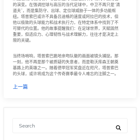
的演变。在强调控球与高压的当代足球中，中卫不再只是“清
道夫”，而是集防守、出球、定位球威胁于一体的多功能枢
纽。塔普索巴或许不具备吕迪格的速度或阿拉巴的技术，但
他以极致的头球能力和战术执行力，在特定体系中找到了不
可替代的位置。他的故事提醒我们：在足球世界，天赋固然
重要，但适应力、心理韧性与战术理解力，往往才是决定上
限的关键。
当终场哨响，塔普索巴跪地亲吻队徽的画面被镜头捕捉。那
一刻，他不再是那个被质疑的失意者，而是勒沃库森王朝奠
基路上的英雄之一。随着德甲冠军奖盘近在咫尺，塔普索巴
的头球，或许将成为这个传奇赛季最令人难忘的注脚之一。
上一篇