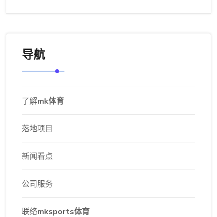
导航
了解
mk体育
落地项目
新闻看点
公司服务
联络
mksports体育