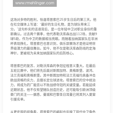
这场对多特的胜利，恰逢塔普索巴25岁生日后的第三天。他
在社交媒体上写道：“最好的生日礼物，是为球队带来三
分。”这句朴实的话语背后，是一位年轻中卫对职业身份的重
新确认。过去两个赛季，他代表勒沃库森出战112场，贡献9
球5助，作为中卫的数据相当亮眼。而随着加纳国家队在非洲
杯表现挣扎，塔普索巴也意识到，俱乐部赛场才是他证明世
界级潜力的最佳舞台。如今，他不仅是勒沃库森防线的定海
神针，更被视为未来加纳国家队的后防核心。
塔普索巴的复苏，对勒沃库森的争冠征程意义重大。在最后
五轮比赛中，他们将先后面对斯图加特、奥格斯堡、波鸿、
法兰克福和奥格斯堡。其中斯图加特和法兰克福均具备冲击
欧战资格的实力，且擅长定位球进攻。塔普索巴的空中统治
力，将成为药厂能否以不败战绩夺冠的关键变量。若能延续
近期状态，他不仅有望随队创造历史，还可能吸引欧洲顶级
豪门的关注——据悉，曼城和巴黎圣日耳曼已将其列入夏窗
引援名单。
从更宏观的视角看，塔普索巴的崛起也反映了现代中卫角色