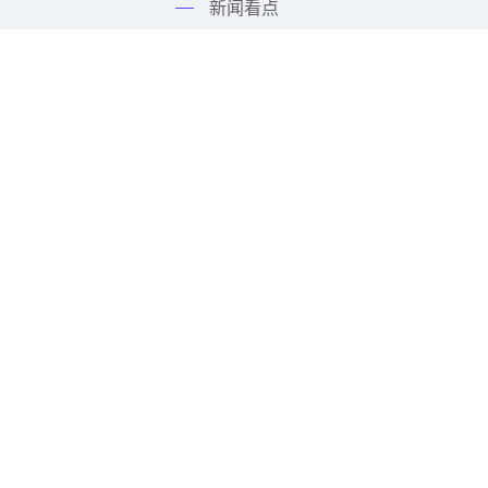
新闻看点
公司服务
联络
mksports体育
网站地图
SiteMap
热门推荐
法甲官方比赛用球如何确定？品牌合
作与用球历史
2026-07-19
法国对挪威小组赛复盘：姆巴佩与哈
兰德表现对比