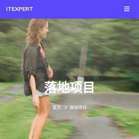
落地项目
首页
落地项目