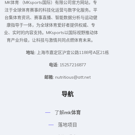
MK体育·（MKsports国际）有限公司官方网站，专
注于全球体育赛事的科技化运营与数字化服务。平
台集体育资讯、赛事直播、智能数据分析与运动健
康指导于一体，为全球体育爱好者提供权威、专
业、实时的内容支持。MKsports以国际视野推动体
育产业升级，让科技与激情共同点燃体育未来。
地址:
上海市嘉定区沪宜公路1188号A区21栋
电话:
15257216877
邮箱:
nutritious@att.net
导航
了解
mk体育
落地项目