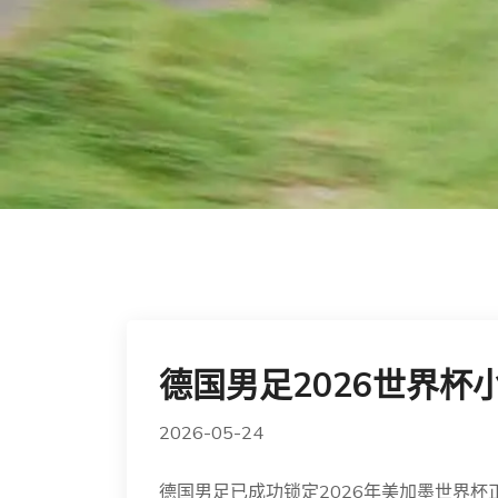
德国男足2026世界杯
2026-05-24
德国男足已成功锁定2026年美加墨世界