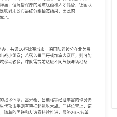
阵痛，但凭借深厚的足球底蕴和人才储备，德国队
足联尚未公布最终分组抽签结果，因此德
确定。
举办，共设16座比赛城市。德国队若被分在北美赛
出战小组赛；若落入墨西哥或加拿大赛区，则可能
域移动较多，球队需提前适应不同气候与场地条
的战术体系，基米希、吕迪格等经验丰富的球员仍
生代攻击手则有望扛起进攻大旗。门将位置上，诺
。随着欧国联和友谊赛持续推进，最终26人名单