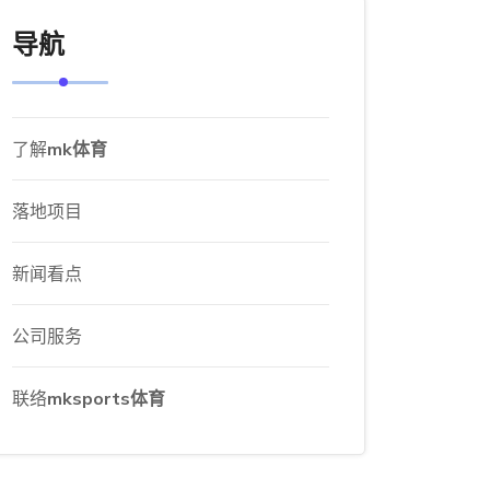
导航
了解
mk体育
落地项目
新闻看点
公司服务
联络
mksports体育