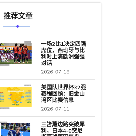
推荐文章
一场2比1决定四强
席位，西班牙与比
利时上演欧洲强强
对话
2026-07-18
美国队世界杯32强
赛程回顾：旧金山
湾区比赛信息
2026-07-11
三笘薰边路突破犀
利，日本4-0突尼