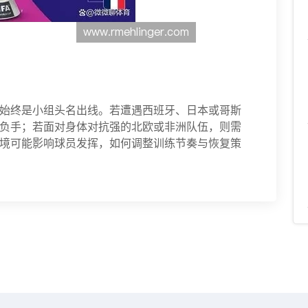
始终是小组头名出线。若遭遇西班牙、日本或哥斯
负手；若面对身体对抗强的北欧或非洲队伍，则需
境可能影响球员发挥，如何调整训练节奏与恢复策