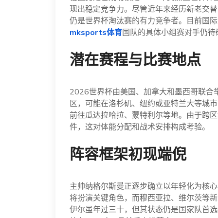
现出稳定竞争力。尽管近年来经历新老交替
仍是世界杯淘汰赛的有力竞争者。目前国际
mksports体育
国队的具体小组赛对手仍待
潜在赛程与比赛地点
2026世界杯由美国、加拿大和墨西哥联合
区，可能在洛杉矶、纽约或亚特兰大等城市
前往瓜达拉哈拉、蒙特利尔等地。由于跨区
件，这对体能分配和战术安排构成考验。
阵容框架初现端倪
主帅纳格尔斯曼正逐步确立以年轻化为核心
将扮演关键角色，而穆西亚拉、维尔茨等新
伊尔虽年过三十，但其状态仍是国家队首选