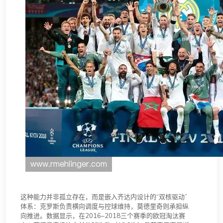
这种能力并非孤立存在，而是嵌入齐达内设计的“双核驱动”
体系：克罗斯负责横向调度与控球维持，莫德里奇则承担纵
向推进。数据显示，在2016–2018三个赛季的欧冠淘汰赛