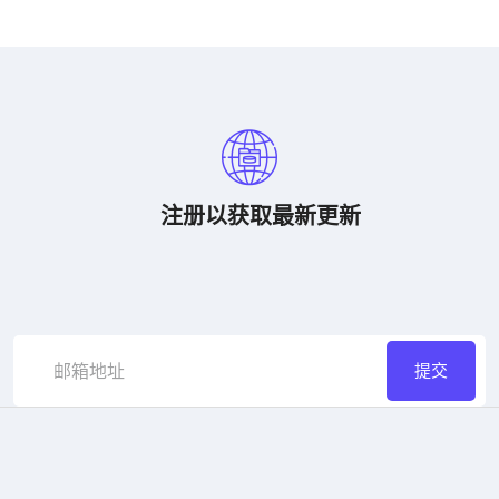
注册以获取最新更新
提交