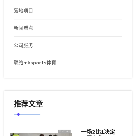
落地项目
新闻看点
公司服务
联络
mksports体育
推荐文章
一场2比1决定