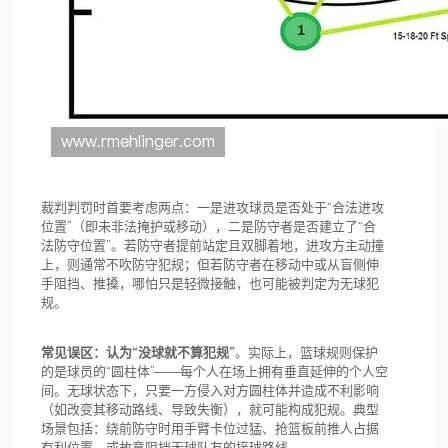
裁判判罚时首要考虑两点：一是进攻球员是否处于“合法进攻
位置”（即未非法掩护或移动），二是防守者是否建立了“合
法防守位置”。若防守者提前站定且双脚着地，进攻方主动撞
上，则通常不吹防守犯规；但若防守者在移动中或从盲侧伸
手阻挡、推搡，哪怕只是轻微接触，也可能被判定为无球犯
规。
常见误区：认为“没球就不算犯规”
。实际上，篮球规则保护
的是球员的“圆柱体”——每个人在场上拥有垂直延伸的个人空
间。无球状态下，只要一方侵入对方圆柱体并造成不利影响
（如改变其移动路线、导致失衡），就可能构成犯规。典型
场景包括：绕前防守时用手臂卡位过猛、抢篮板前推人占据
有利位置、或故意阻挡无球队友的接球路线。